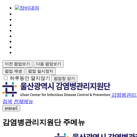
이전 팝업보기
다음 팝업보기
팝업 재생
팝업 일시정지
하루동안 열지않기
팝업창 닫기
감염병관리
검색
전체메뉴
popup
1
감염병관리지원단 주메뉴