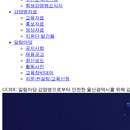
학생감염병소식지
감염병자료
교육자료
홍보자료
영상자료
지원단 발간물
알림마당
공지사항
채용공고
최신보도
활동사진
교육장비대여
자문/컨설팅/교육신청
UCIDC
알림마당
감염병으로부터 안전한 울산광역시를 위해 