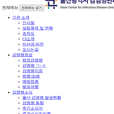
전체메뉴
전체메뉴 닫기
기관 소개
인사말
설립목적 및 연혁
조직도
CI소개
미션과 비전
오시는길
감염병정보
법정감염병
감염병 ㄱ~ㅎ
감염병지침
법령/조례
예방접종
해외여행
감염병소식
울산 감염병 발생현황
감염병 동향
주간소식지
주간소식지신청