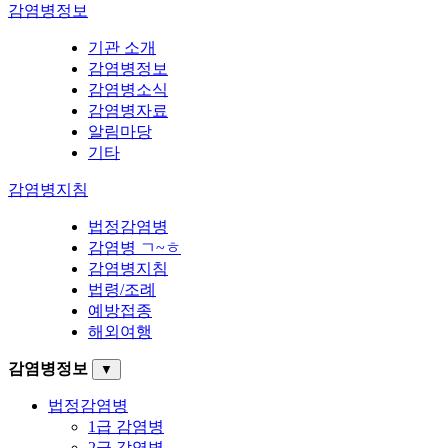
감염병정보
기관 소개
감염병정보
감염병소식
감염병자료
알림마당
기타
감염병지침
법정감염병
감염병 ㄱ~ㅎ
감염병지침
법령/조례
예방접종
해외여행
감염병정보
▼
법정감염병
1급 감염병
2급 감염병