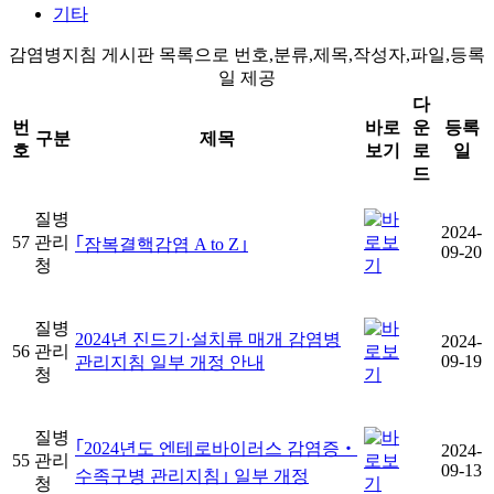
기타
감염병지침 게시판 목록으로 번호,분류,제목,작성자,파일,등록
일 제공
다
번
바로
운
등록
구분
제목
호
보기
로
일
드
질병
2024-
57
관리
｢잠복결핵감염 A to Z｣
09-20
청
질병
2024년 진드기·설치류 매개 감염병
2024-
56
관리
09-19
관리지침 일부 개정 안내
청
질병
｢2024년도 엔테로바이러스 감염증‧
2024-
55
관리
09-13
수족구병 관리지침｣ 일부 개정
청