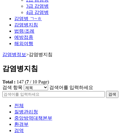
3급 감염병
4급 감염병
감염병 ㄱ~ㅎ
감염병지침
법령/조례
예방접종
해외여행
감염병정보
>
감염병지침
감염병지침
Total :
147
(
7
/
10
Page)
검색 항목
검색어를 입력하세요
검색
전체
질병관리청
중앙방역대책본부
환경부
검역