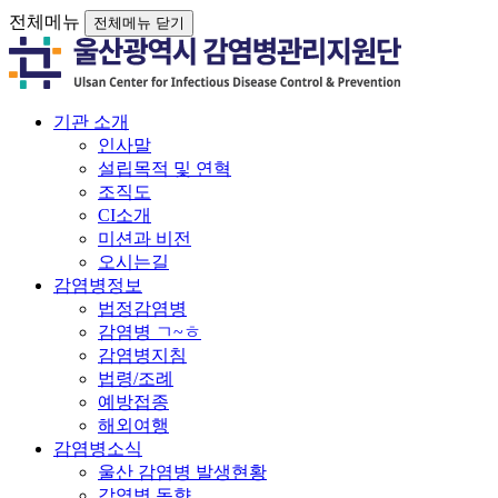
전체메뉴
전체메뉴 닫기
기관 소개
인사말
설립목적 및 연혁
조직도
CI소개
미션과 비전
오시는길
감염병정보
법정감염병
감염병 ㄱ~ㅎ
감염병지침
법령/조례
예방접종
해외여행
감염병소식
울산 감염병 발생현황
감염병 동향