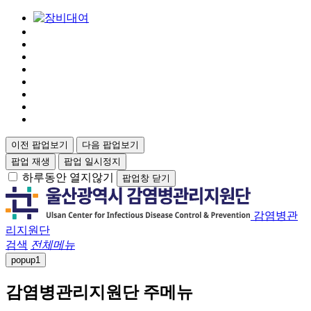
이전 팝업보기
다음 팝업보기
팝업 재생
팝업 일시정지
하루동안 열지않기
팝업창 닫기
감염병관
리지원단
검색
전체메뉴
popup
1
감염병관리지원단 주메뉴