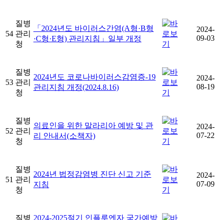
질병
「2024년도 바이러스간염(A형·B형
2024-
54
관리
09-03
·C형·E형) 관리지침」일부 개정
청
질병
2024년도 코로나바이러스감염증-19
2024-
53
관리
08-19
관리지침 개정(2024.8.16)
청
질병
의료인을 위한 말라리아 예방 및 관
2024-
52
관리
07-22
리 안내서(소책자)
청
질병
2024년 법정감염병 진단 신고 기준
2024-
51
관리
07-09
지침
청
질병
2024-2025절기 인플루엔자 국가예방