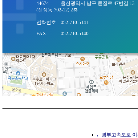
44674
울산광역시 남구 돋질로 47번길 13
(신정동 702-12) 2층
전화번호
052-710-5141
FAX
052-710-5140
경부고속도로 이용