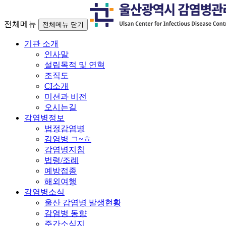
전체메뉴
전체메뉴 닫기
기관 소개
인사말
설립목적 및 연혁
조직도
CI소개
미션과 비전
오시는길
감염병정보
법정감염병
감염병 ㄱ~ㅎ
감염병지침
법령/조례
예방접종
해외여행
감염병소식
울산 감염병 발생현황
감염병 동향
주간소식지