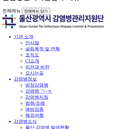
전체메뉴
전체메뉴 닫기
기관 소개
인사말
설립목적 및 연혁
조직도
CI소개
미션과 비전
오시는길
감염병정보
법정감염병
감염병 ㄱ~ㅎ
감염병지침
법령/조례
예방접종
해외여행
감염병소식
울산 감염병 발생현황