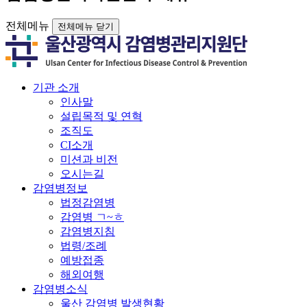
전체메뉴
전체메뉴 닫기
기관 소개
인사말
설립목적 및 연혁
조직도
CI소개
미션과 비전
오시는길
감염병정보
법정감염병
감염병 ㄱ~ㅎ
감염병지침
법령/조례
예방접종
해외여행
감염병소식
울산 감염병 발생현황