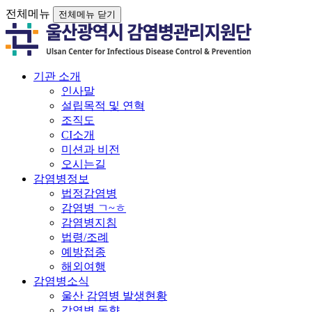
전체메뉴
전체메뉴 닫기
기관 소개
인사말
설립목적 및 연혁
조직도
CI소개
미션과 비전
오시는길
감염병정보
법정감염병
감염병 ㄱ~ㅎ
감염병지침
법령/조례
예방접종
해외여행
감염병소식
울산 감염병 발생현황
감염병 동향