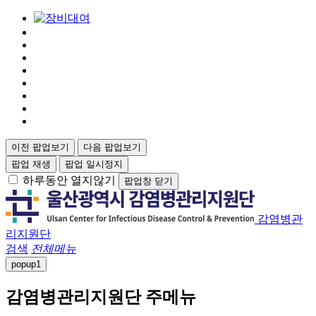
이전 팝업보기
다음 팝업보기
팝업 재생
팝업 일시정지
하루동안 열지않기
팝업창 닫기
감염병관
리지원단
검색
전체메뉴
popup
1
감염병관리지원단 주메뉴