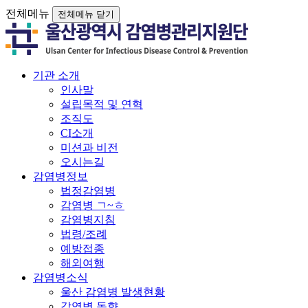
전체메뉴
전체메뉴 닫기
기관 소개
인사말
설립목적 및 연혁
조직도
CI소개
미션과 비전
오시는길
감염병정보
법정감염병
감염병 ㄱ~ㅎ
감염병지침
법령/조례
예방접종
해외여행
감염병소식
울산 감염병 발생현황
감염병 동향