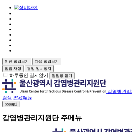
이전 팝업보기
다음 팝업보기
팝업 재생
팝업 일시정지
하루동안 열지않기
팝업창 닫기
감염병관리
검색
전체메뉴
popup
1
감염병관리지원단 주메뉴