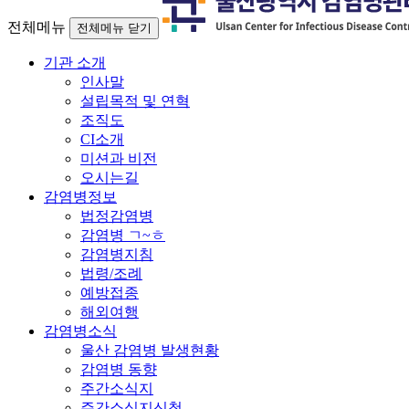
전체메뉴
전체메뉴 닫기
기관 소개
인사말
설립목적 및 연혁
조직도
CI소개
미션과 비전
오시는길
감염병정보
법정감염병
감염병 ㄱ~ㅎ
감염병지침
법령/조례
예방접종
해외여행
감염병소식
울산 감염병 발생현황
감염병 동향
주간소식지
주간소식지신청