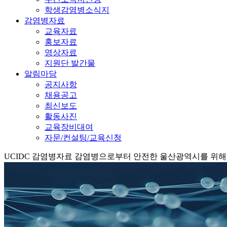
학생감염병소식지
감염병자료
교육자료
홍보자료
영상자료
지원단 발간물
알림마당
공지사항
채용공고
최신보도
활동사진
교육장비대여
자문/컨설팅/교육신청
UCIDC
감염병자료
감염병으로부터 안전한 울산광역시를 위해